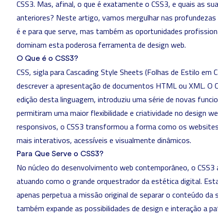
CSS3. Mas, afinal, o que é exatamente o CSS3, e quais as s
anteriores? Neste artigo, vamos mergulhar nas profundezas 
é e para que serve, mas também as oportunidades profission
dominam esta poderosa ferramenta de design web.
O Que é o CSS3?
CSS, sigla para Cascading Style Sheets (Folhas de Estilo em 
descrever a apresentação de documentos HTML ou XML. O CSS
edição desta linguagem, introduziu uma série de novas funci
permitiram uma maior flexibilidade e criatividade no design 
responsivos, o CSS3 transformou a forma como os website
mais interativos, acessíveis e visualmente dinâmicos.
Para Que Serve o CSS3?
No núcleo do desenvolvimento web contemporâneo, o CSS3 a
atuando como o grande orquestrador da estética digital. Es
apenas perpetua a missão original de separar o conteúdo da 
também expande as possibilidades de design e interação a p