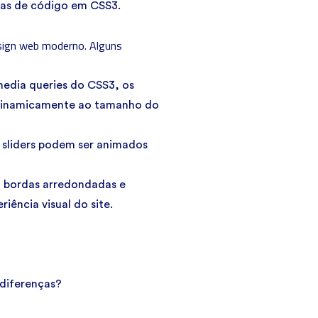
has de código em CSS3.
sign web moderno. Alguns
media queries do CSS3, os
 dinamicamente ao tamanho do
sliders podem ser animados
 bordas arredondadas e
iência visual do site.
 diferenças?