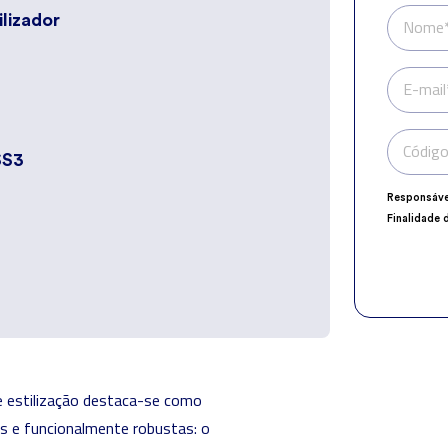
ilizador
Nome
E-mail
Código
SS3
Responsáve
Finalidade 
Encarregad
Destinatári
Direitos:
ace
explicito n
 estilização destaca-se como
es e funcionalmente robustas: o