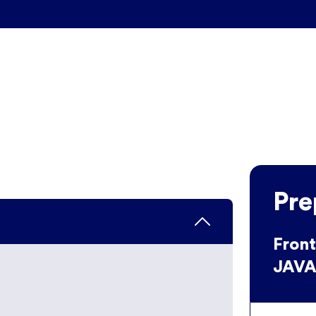
Pre
Fron
JAVA