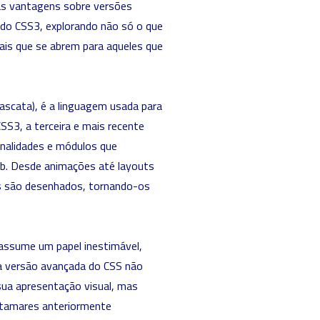
uas vantagens sobre versões
do CSS3, explorando não só o que
ais que se abrem para aqueles que
Cascata), é a linguagem usada para
3, a terceira e mais recente
onalidades e módulos que
web. Desde animações até layouts
s são desenhados, tornando-os
ssume um papel inestimável,
ta versão avançada do CSS não
sua apresentação visual, mas
atamares anteriormente