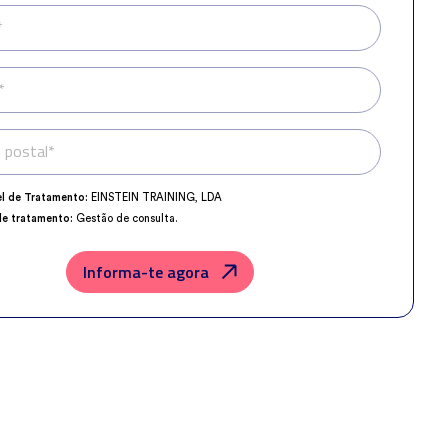
*
*
 postal*
Telefone*
l de Tratamento:
EINSTEIN TRAINING, LDA
de tratamento:
Gestão de consulta.
o da Proteção de Dados:
dpo@northius.com
os:
Nenhum dado será transferido, exceto por obrigação legal.
Informa-te agora
der, retificar e excluir os dados, bem como outros direitos, conforme o
a
Política de Privacidade
.