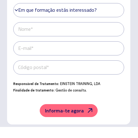
Em que formação estás interessado?
Em que formação estás interessado?
Nome*
E-mail*
Código postal*
Telefone*
Responsável de Tratamento:
EINSTEIN TRAINING, LDA
Finalidade de tratamento:
Gestão de consulta.
Encarregado da Proteção de Dados:
dpo@northius.com
Destinatários:
Nenhum dado será transferido, exceto por obrigação
legal.
Informa-te agora
Direitos:
aceder, retificar e excluir os dados, bem como outros direitos,
conforme o explicito na
Política de Privacidade
.