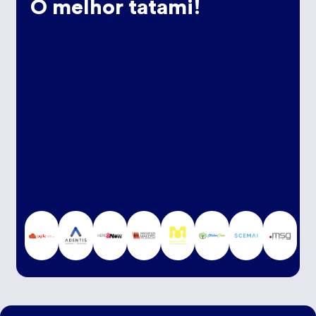
O melhor tatami!
Está na hora de entrares no mundo real da
Tokio School
até 300
tecnologia. Na
, podes realizar
horas de estágio em empresas tecnológicas
, com
o nosso apoio total. Além disso, terás acesso ao
Observatório de Emprego
ofertas
, onde encontras
atualizadas durante 5 anos
para dar continuidade à
tua carreira no setor digital. Porque aprender é
aplicar é essencial
importante, mas
.