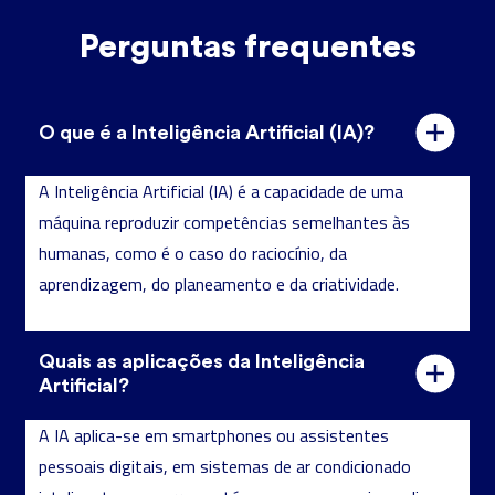
Perguntas frequentes
O que é a Inteligência Artificial (IA)?
A Inteligência Artificial (IA) é a capacidade de uma
máquina reproduzir competências semelhantes às
humanas, como é o caso do raciocínio, da
aprendizagem, do planeamento e da criatividade.
Diogo Barros
Licenciado em design de jogos digitais e em
tecnologias para web. Atualmente, trabalha como
Quais as aplicações da Inteligência
Artificial?
front-end developer e UI designer. De Londres à
Finlândia e ao Japão, da medicina às artes marciais,
A IA aplica-se em smartphones ou assistentes
é hoje sensei por vocação.
pessoais digitais, em sistemas de ar condicionado