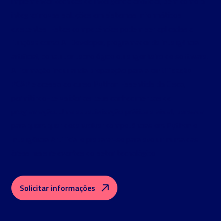
implementar técnicas de inteligência artificial, bem como a
integrar novas soluções em sistemas informáticos
existentes. Estas competências podem ser aplicadas a
funções como AI Developer, programador de inteligência
artificial, consultor tecnológico ou engenheiro de software.
certificação
A formação inclui ainda preparação para a
PCAP
e acesso ao curso Python Essentials da Cisco,
permitindo-te validar os teus conhecimentos de
programação. Uma especialização prática e atual, pensada
para quem quer desenvolver competências em Python e
Inteligência Artificial e preparar-se para evoluir numa das
áreas mais relevantes do setor tecnológico.
Solicitar informações