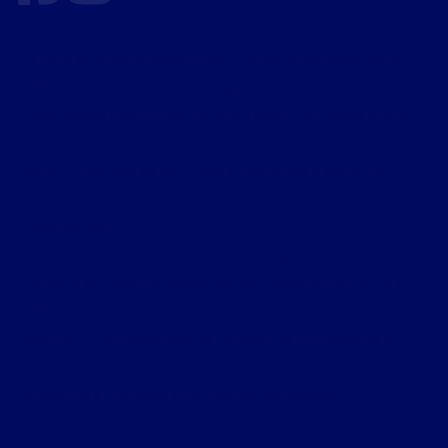
Curso de Inteligência Artificial
O
da Tokio School prepara-
te para aprender a desenvolver e integrar soluções de IA
utilizando Python, uma das linguagens de programação
mais usadas nesta área. Ao longo desta formação online,
vais construir as bases necessárias para compreender
como funcionam os sistemas inteligentes e aplicar os
conhecimentos adquiridos em diferentes contextos
tecnológicos.
Vais estudar os fundamentos da inteligência artificial,
ciência e extração de dados, aprendizagem automática e
bibliotecas utilizadas na análise de dados e em machine
learning. A formação aborda também os princípios da IA
responsável, incluindo regulamentação, impacto social e
ambiental e utilização ética destas tecnologias.
Ao longo do curso, vais aprender a desenhar, desenvolver e