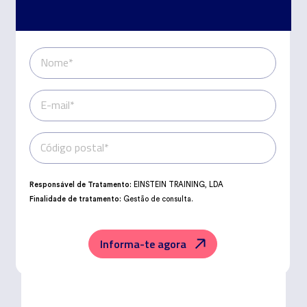
Nome*
E-mail*
Código postal*
Telefone*
Responsável de Tratamento:
EINSTEIN TRAINING, LDA
Finalidade de tratamento:
Gestão de consulta.
Encarregado da Proteção de Dados:
dpo@northius.com
Destinatários:
Nenhum dado será transferido, exceto por obrigação
legal.
Informa-te agora
Direitos:
aceder, retificar e excluir os dados, bem como outros direitos,
conforme o explicito na
Política de Privacidade
.