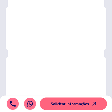
Há futuro aqui.
O setor da
IA
deverá atingir
24,8M
de euros em
2025.
Idiomas
Inglês, japonês ou outro idioma? Tu escolhes. Na
Tokio, preparas-te para exames oficiais como Oxford
ou Cambridge e ainda desbloqueias cursos gratuitos
com a Tell Me More®.
Solicitar informações