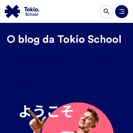
O blog da Tokio School
As nossas notícias vão sempre à frente, tal como os
tendências, avanços e
nossos alunos. Aqui encontras
insights sobre o setor tecnológico
que realmente
importam. 😉