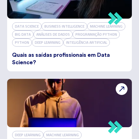
DATA SCIENCE
BUSINESS INTELLIGENCE
MACHINE LEARNING
BIG DATA
ANÁLISES DE DADOS
PROGRAMAÇÃO PYTHON
PYTHON
DEEP LEARNING
INTELIGÊNCIA ARTIFICIAL
Quais as saídas profissionais em Data
Science?
DEEP LEARNING
MACHINE LEARNING