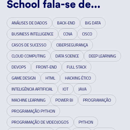
School fala-se de...
ANÁLISES DE DADOS
BACK-END
BIG DATA
BUSINESS INTELLIGENCE
CCNA
CISCO
CASOS DE SUCESSO
CIBERSEGURANÇA
CLOUD COMPUTING
DATA SCIENCE
DEEP LEARNING
DEVOPS
FRONT-END
FULL STACK
GAME DESIGN
HTML
HACKING ÉTICO
INTELIGÊNCIA ARTIFICIAL
IOT
JAVA
MACHINE LEARNING
POWER BI
PROGRAMAÇÃO
PROGRAMAÇÃO PYTHON
PROGRAMAÇÃO DE VIDEOJOGOS
PYTHON