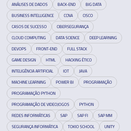
ANÁLISES DE DADOS
BACK-END
BIG DATA
BUSINESS INTELLIGENCE
CCNA
CISCO
CASOS DE SUCESSO
CIBERSEGURANÇA
CLOUD COMPUTING
DATA SCIENCE
DEEP LEARNING
DEVOPS
FRONT-END
FULL STACK
GAME DESIGN
HTML
HACKING ÉTICO
INTELIGÊNCIA ARTIFICIAL
IOT
JAVA
MACHINE LEARNING
POWER BI
PROGRAMAÇÃO
PROGRAMAÇÃO PYTHON
PROGRAMAÇÃO DE VIDEOJOGOS
PYTHON
REDES INFORMÁTICAS
SAP
SAP FI
SAP MM
SEGURANÇA INFORMÁTICA
TOKIO SCHOOL
UNITY