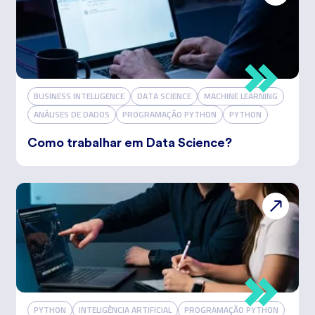
BUSINESS INTELLIGENCE
DATA SCIENCE
MACHINE LEARNING
ANÁLISES DE DADOS
PROGRAMAÇÃO PYTHON
PYTHON
Como trabalhar em Data Science?
PYTHON
INTELIGÊNCIA ARTIFICIAL
PROGRAMAÇÃO PYTHON