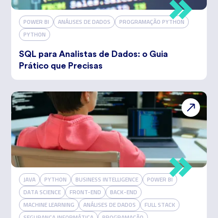
POWER BI
ANÁLISES DE DADOS
PROGRAMAÇÃO PYTHON
PYTHON
SQL para Analistas de Dados: o Guia
Prático que Precisas
JAVA
PYTHON
BUSINESS INTELLIGENCE
POWER BI
DATA SCIENCE
FRONT-END
BACK-END
MACHINE LEARNING
ANÁLISES DE DADOS
FULL STACK
SEGURANÇA INFORMÁTICA
PROGRAMAÇÃO