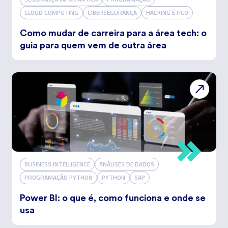
CLOUD COMPUTING
CIBERSEGURANÇA
HACKING ÉTICO
Como mudar de carreira para a área tech: o
guia para quem vem de outra área
BUSINESS INTELLIGENCE
ANÁLISES DE DADOS
PROGRAMAÇÃO PYTHON
PYTHON
SAP
Power BI: o que é, como funciona e onde se
usa