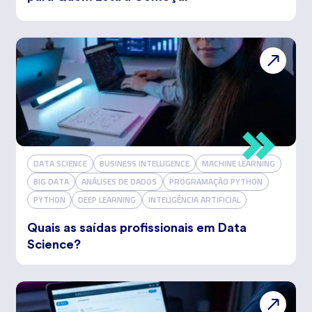
DATA SCIENCE
BUSINESS INTELLIGENCE
MACHINE LEARNING
BIG DATA
ANÁLISES DE DADOS
PROGRAMAÇÃO PYTHON
PYTHON
DEEP LEARNING
INTELIGÊNCIA ARTIFICIAL
Quais as saídas profissionais em Data
Science?