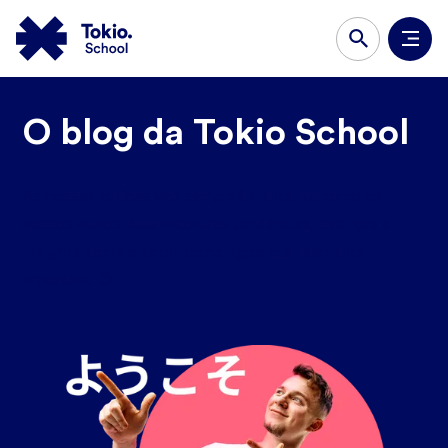
O blog da Tokio School
As nossas notícias vão sempre à frente, tal como os
tendências, avanços e
nossos alunos. Aqui encontras
insights sobre o setor tecnológico
que realmente
importam. 😉