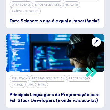
DATA SCIENCE
MACHINE LEARNING
BIG DATA
ANÁLISES DE DADOS
Data Science: o que é e qual a importância?
FULL STACK
PROGRAMAÇÃO PYTHON
PROGRAMAÇÃO
PYTHON
JAVA
HTML
Principais Linguagens de Programação para
Full Stack Developers (e onde vais usá-las)