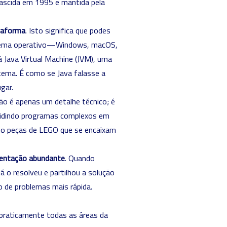
ascida em 1995 e mantida pela
taforma
. Isto significa que podes
istema operativo—Windows, macOS,
à Java Virtual Machine (JVM), uma
stema. É como se Java falasse a
gar.
não é apenas um detalhe técnico; é
ividindo programas complexos em
mo peças de LEGO que se encaixam
entação abundante
. Quando
 o resolveu e partilhou a solução
o de problemas mais rápida.
 praticamente todas as áreas da