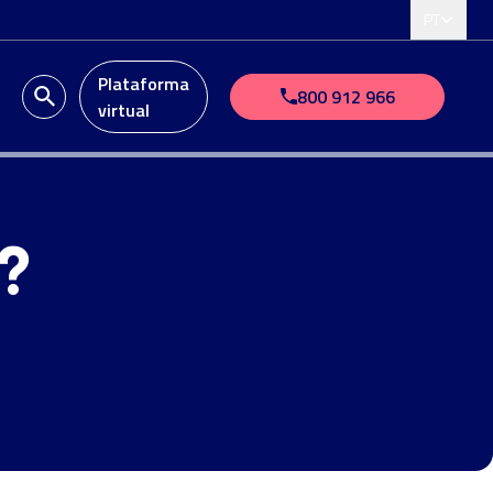
PT
Plataforma
o
800 912 966
virtual
?