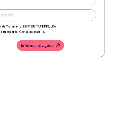
 postal*
Telefone*
l de Tratamento:
EINSTEIN TRAINING, LDA
de tratamento:
Gestão de consulta.
o da Proteção de Dados:
dpo@northius.com
os:
Nenhum dado será transferido, exceto por obrigação legal.
Informa-te agora
der, retificar e excluir os dados, bem como outros direitos, conforme o
a
Política de Privacidade
.