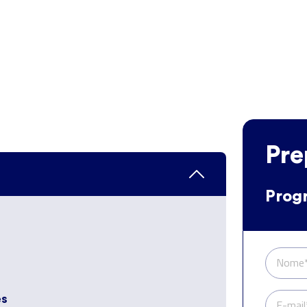
Pre
Prog
Nome
es
E-mail