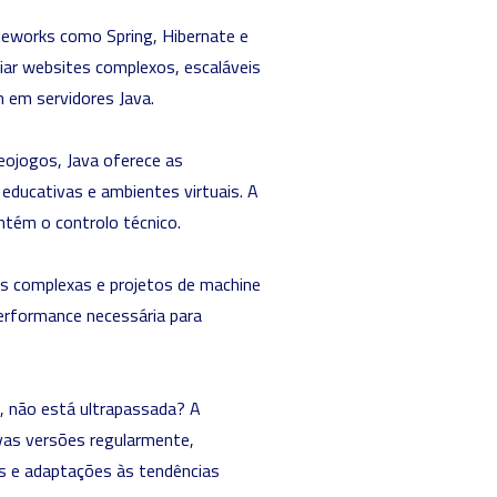
ameworks como
Spring
, Hibernate e
ar websites complexos, escaláveis
m em servidores Java.
eojogos, Java oferece as
 educativas e ambientes virtuais. A
antém o controlo técnico.
ões complexas e projetos de
machine
performance necessária para
s, não está ultrapassada? A
ovas versões regularmente,
es e adaptações às tendências