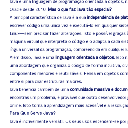
Java é uma linguagem de programação orientada a objetos, n
Oracle desde 2010.
Mas o que faz Java tão especial?
A principal característica de Java é a sua
independência de pla
escrever código uma única vez e executá-lo em qualquer s
Linux—sem precisar fazer alterações. Isto é possível graças 
máquina virtual que interpreta o código e o adapta a cada si
língua universal da programação, compreendida em qualquer lu
Além disso, Java é uma
linguagem orientada a objetos
. Isto 
uma abordagem que organiza o código de forma intuitiva, d
componentes menores e reutilizáveis. Pensa em objetos co
entre si para criar estruturas maiores.
Java beneficia também de uma
comunidade massiva e docum
encontras um problema, é provável que outro desenvolvedor já
online. Isto torna a aprendizagem mais acessível e a resoluçã
Para Que Serve Java?
Java é incrivelmente versátil. Os seus usos estendem-se por