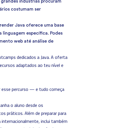
grandes indústrias procuram
lários costumam ser
render Java
oferece uma base
 linguagem específica. Podes
vimento web até
análise de
otcamps dedicados a Java. A oferta
recursos adaptados ao teu nível e
ciar esse percurso — e tudo começa
nha o aluno desde os
s práticos. Além de preparar para
a internacionalmente, inclui também