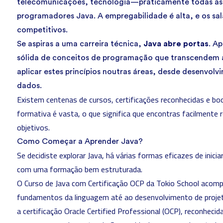
telecomunicações, tecnologia—praticamente todas as 
programadores Java. A empregabilidade é alta, e
os sa
competitivos
.
Se aspiras a uma carreira técnica,
Java abre portas
.
Ap
sólida de conceitos de programação que transcendem a
aplicar estes princípios noutras áreas, desde desenvol
dados
.
Existem centenas de cursos, certificações reconhecidas e bo
formativa é vasta, o que significa que encontras facilmente 
objetivos.
Como Começar a Aprender Java?
Se decidiste explorar Java, há várias formas eficazes de ini
com uma formação bem estruturada.
O
Curso de Java com Certificação OCP da Tokio School
acompa
fundamentos da linguagem até ao desenvolvimento de projeto
a certificação
Oracle Certified Professional (OCP)
, reconhecid