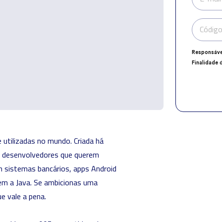
Código
Responsáve
Finalidade 
Encarregad
Destinatári
Direitos:
ace
explicito n
utilizadas no mundo. Criada há
ra desenvolvedores que querem
em sistemas bancários, apps Android
em a Java
. Se ambicionas uma
e vale a pena.