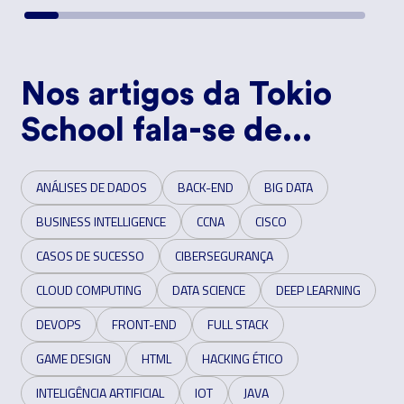
Nos artigos da Tokio
School fala-se de...
ANÁLISES DE DADOS
BACK-END
BIG DATA
BUSINESS INTELLIGENCE
CCNA
CISCO
CASOS DE SUCESSO
CIBERSEGURANÇA
CLOUD COMPUTING
DATA SCIENCE
DEEP LEARNING
DEVOPS
FRONT-END
FULL STACK
GAME DESIGN
HTML
HACKING ÉTICO
INTELIGÊNCIA ARTIFICIAL
IOT
JAVA