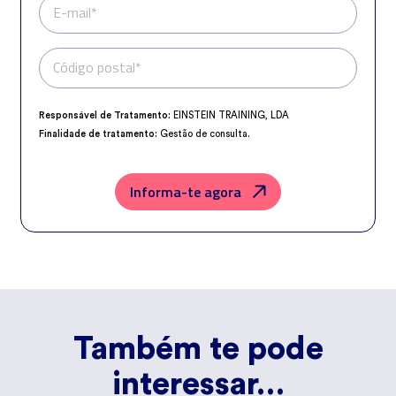
E-mail*
Código postal*
Telefone*
Responsável de Tratamento:
EINSTEIN TRAINING, LDA
Finalidade de tratamento:
Gestão de consulta.
Encarregado da Proteção de Dados:
dpo@northius.com
Destinatários:
Nenhum dado será transferido, exceto por obrigação
legal.
Informa-te agora
Direitos:
aceder, retificar e excluir os dados, bem como outros direitos,
conforme o explicito na
Política de Privacidade
.
Também te pode
interessar…