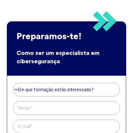
Preparamos-te!
Como ser um especialista em
cibersegurança
Em que formação estás interessado?
Em que formação estás interessado?
Nome*
E-mail*