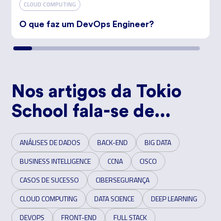
CLOUD COMPUTING
O que faz um DevOps Engineer?
Nos artigos da Tokio
School fala-se de...
ANÁLISES DE DADOS
BACK-END
BIG DATA
BUSINESS INTELLIGENCE
CCNA
CISCO
CASOS DE SUCESSO
CIBERSEGURANÇA
CLOUD COMPUTING
DATA SCIENCE
DEEP LEARNING
DEVOPS
FRONT-END
FULL STACK