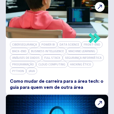
CIBERSEGURANÇA
POWER BI
DATA SCIENCE
FRONT-END
BACK-END
BUSINESS INTELLIGENCE
MACHINE LEARNING
ANÁLISES DE DADOS
FULL STACK
SEGURANÇA INFORMÁTICA
PROGRAMAÇÃO
CLOUD COMPUTING
HACKING ÉTICO
PYTHON
JAVA
Como mudar de carreira para a área tech: o
guia para quem vem de outra área