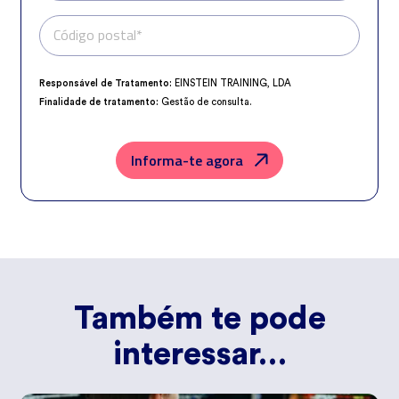
Código postal*
Telefone*
Responsável de Tratamento:
EINSTEIN TRAINING, LDA
Finalidade de tratamento:
Gestão de consulta.
Encarregado da Proteção de Dados:
dpo@northius.com
Destinatários:
Nenhum dado será transferido, exceto por obrigação
legal.
Informa-te agora
Direitos:
aceder, retificar e excluir os dados, bem como outros direitos,
conforme o explicito na
Política de Privacidade
.
Também te pode
interessar…