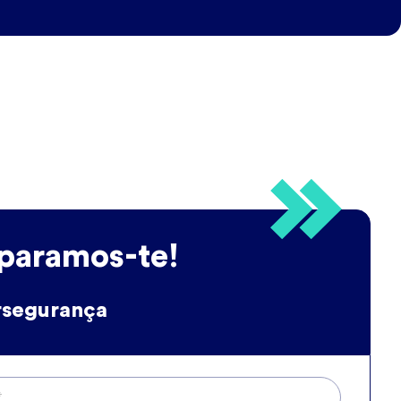
paramos-te!
rsegurança
*