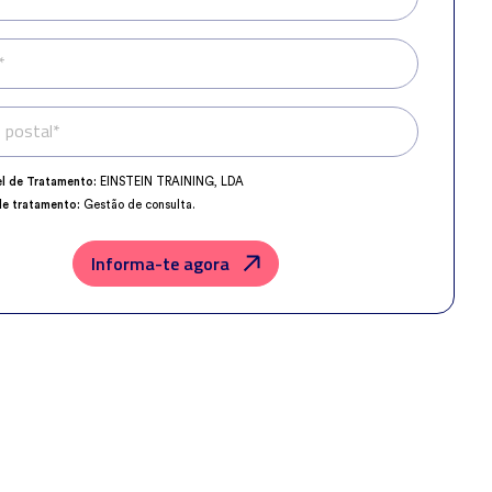
*
 postal*
Telefone*
l de Tratamento:
EINSTEIN TRAINING, LDA
de tratamento:
Gestão de consulta.
o da Proteção de Dados:
dpo@northius.com
os:
Nenhum dado será transferido, exceto por obrigação legal.
Informa-te agora
der, retificar e excluir os dados, bem como outros direitos, conforme o
a
Política de Privacidade
.