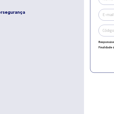
bersegurança
E-mail
Código
Responsáve
Finalidade 
Encarregad
Destinatári
Direitos:
ace
explicito n