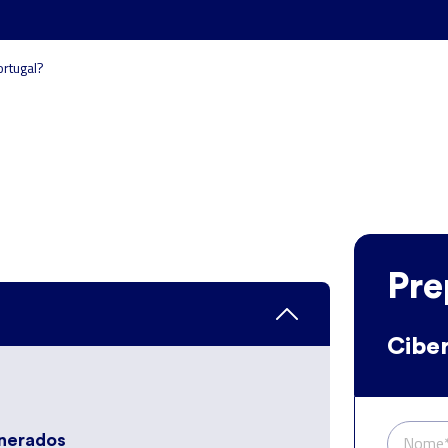
rtugal?
Pre
Cibe
unerados
Nome