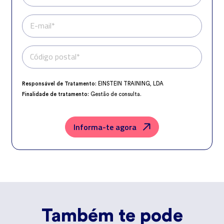
E-mail*
Código postal*
Telefone*
Responsável de Tratamento:
EINSTEIN TRAINING, LDA
Finalidade de tratamento:
Gestão de consulta.
Encarregado da Proteção de Dados:
dpo@northius.com
Destinatários:
Nenhum dado será transferido, exceto por obrigação
legal.
Informa-te agora
Direitos:
aceder, retificar e excluir os dados, bem como outros direitos,
conforme o explicito na
Política de Privacidade
.
Também te pode