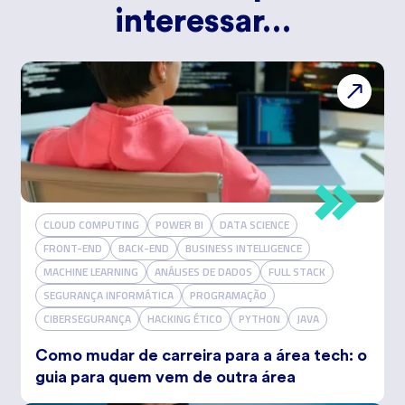
interessar…
CLOUD COMPUTING
POWER BI
DATA SCIENCE
FRONT-END
BACK-END
BUSINESS INTELLIGENCE
MACHINE LEARNING
ANÁLISES DE DADOS
FULL STACK
SEGURANÇA INFORMÁTICA
PROGRAMAÇÃO
CIBERSEGURANÇA
HACKING ÉTICO
PYTHON
JAVA
Como mudar de carreira para a área tech: o
guia para quem vem de outra área