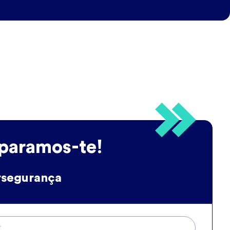
paramos-te!
rsegurança
*