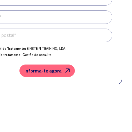
*
 postal*
Telefone*
l de Tratamento:
EINSTEIN TRAINING, LDA
de tratamento:
Gestão de consulta.
o da Proteção de Dados:
dpo@northius.com
os:
Nenhum dado será transferido, exceto por obrigação legal.
Informa-te agora
der, retificar e excluir os dados, bem como outros direitos, conforme o
a
Política de Privacidade
.