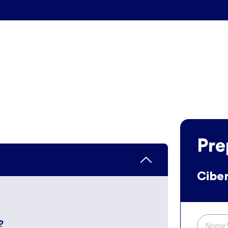
Pre
Cibe
?
Nome