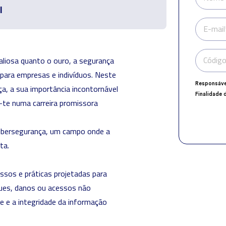
l
E-mail
Código
aliosa quanto o ouro, a segurança
ara empresas e indivíduos. Neste
Responsáve
ça, a sua importância incontornável
Finalidade 
r-te numa carreira promissora
Encarregad
Destinatári
Direitos:
ace
cibersegurança
, um campo onde a
explicito n
ta.
ssos e práticas projetadas para
ques, danos ou acessos não
ne e a integridade da informação