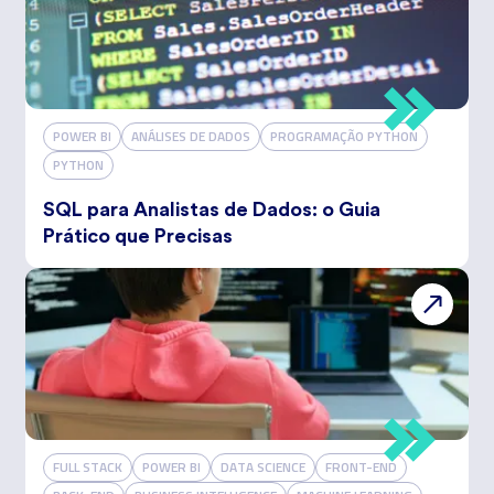
POWER BI
ANÁLISES DE DADOS
PROGRAMAÇÃO PYTHON
PYTHON
SQL para Analistas de Dados: o Guia
Prático que Precisas
FULL STACK
POWER BI
DATA SCIENCE
FRONT-END