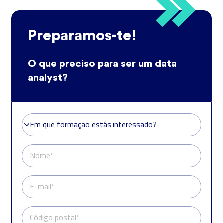
Preparamos-te!
O que preciso para ser um data
analyst?
Em que formação estás interessado?
Em que formação estás interessado?
Nome*
E-mail*
Código postal*
Telefone*