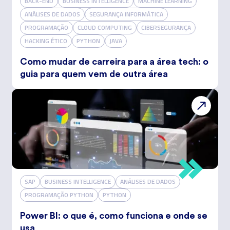
BACK-END
BUSINESS INTELLIGENCE
MACHINE LEARNING
ANÁLISES DE DADOS
SEGURANÇA INFORMÁTICA
PROGRAMAÇÃO
CLOUD COMPUTING
CIBERSEGURANÇA
HACKING ÉTICO
PYTHON
JAVA
Como mudar de carreira para a área tech: o
guia para quem vem de outra área
SAP
BUSINESS INTELLIGENCE
ANÁLISES DE DADOS
PROGRAMAÇÃO PYTHON
PYTHON
Power BI: o que é, como funciona e onde se
usa