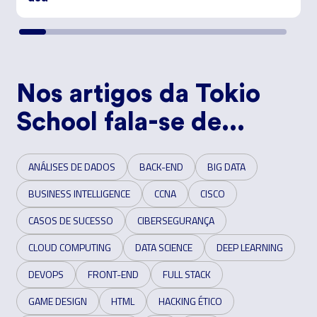
Nos artigos da Tokio
School fala-se de...
ANÁLISES DE DADOS
BACK-END
BIG DATA
BUSINESS INTELLIGENCE
CCNA
CISCO
CASOS DE SUCESSO
CIBERSEGURANÇA
CLOUD COMPUTING
DATA SCIENCE
DEEP LEARNING
DEVOPS
FRONT-END
FULL STACK
GAME DESIGN
HTML
HACKING ÉTICO