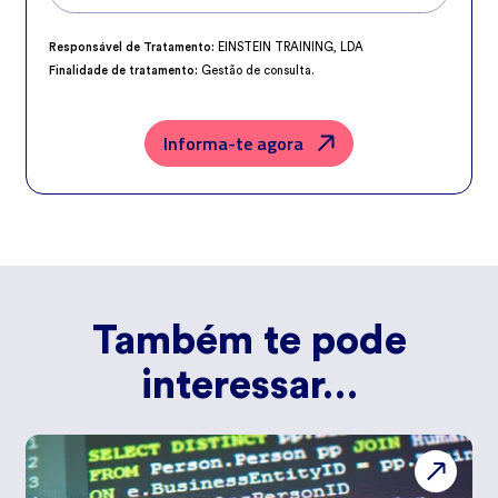
Responsável de Tratamento:
EINSTEIN TRAINING, LDA
Finalidade de tratamento:
Gestão de consulta.
Encarregado da Proteção de Dados:
dpo@northius.com
Destinatários:
Nenhum dado será transferido, exceto por obrigação
legal.
Informa-te agora
Direitos:
aceder, retificar e excluir os dados, bem como outros direitos,
conforme o explicito na
Política de Privacidade
.
Também te pode
interessar…